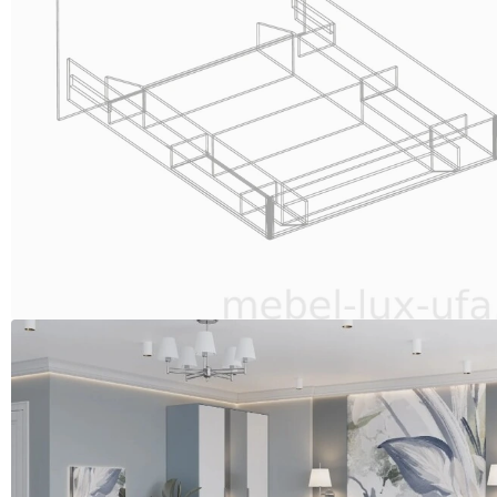
СТЕНКИ,
ГОРКИ
МОДУЛЬНАЯ
МЕБЕЛЬ
ДЛЯ
ГОСТИНОЙ
КЛАССИЧЕСКИЕ
ГОСТИНЫЕ
ДЕТСКАЯ
Детская
ГОТОВЫЕ
РЕШЕНИЯ
ДЛЯ
ДЕТСКОЙ