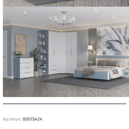
КЛАССИЧЕСКИЕ
СПАЛЬНИ
ШКАФЫ
СТВОРЧАТЫЕ
Шкафы
створчатые
ШКАФЫ
1-
СТВОРЧАТЫЕ
ШКАФЫ
2-
СТВОРЧАТЫЕ
Артикул:
00015424
ШКАФЫ
3-