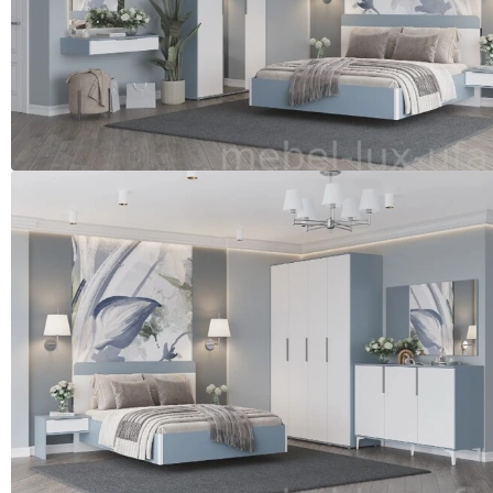
МОДУЛЬНАЯ
МЕБЕЛЬ
ДЛЯ
ДЕТСКОЙ
КРОВАТЬ-
ЧЕРДАК
СПАЛЬНЫЕ
ГАРНИТУРЫ
Спальные
гарнитуры
МОДУЛЬНЫЕ
СПАЛЬНЫЕ
ГАРНИТУРЫ
ГОТОВЫЕ
СПАЛЬНЫЕ
ГАРНИТУРЫ