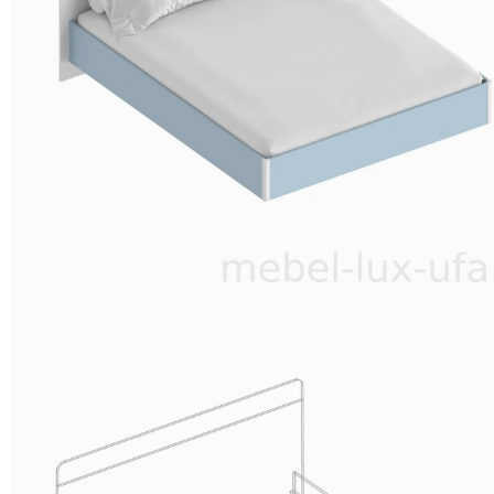
ГАРНИТУРЫ
КУХНИ
ЛДСП
КУХНИ
МДФ
КУХНИ
С
ФОТОПЕЧАТЬЮ
БУФЕТЫ
МОЙКИ
ГОСТИНАЯ
Гостиная