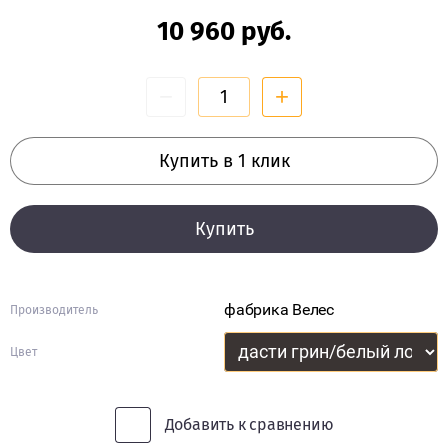
СТВОРЧАТЫЕ
10 960
руб.
ШКАФЫ
4-
−
+
СТВОРЧАТЫЕ
ШКАФЫ
Купить в 1 клик
6-
ДВЕРНЫЕ
ШКАФЫ-
Купить
ВИТРИНЫ
ШКАФЫ
5-
фабрика Велес
Производитель
ДВЕРНЫЕ
Цвет
ШКАФЫ
С
ЗЕРКАЛОМ
Добавить к сравнению