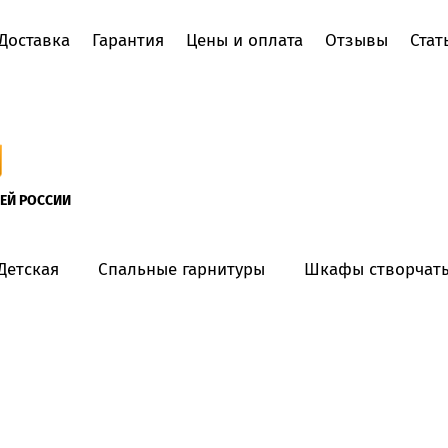
Доставка
Гарантия
Цены и оплата
Отзывы
Стат
Пользователи
СЕЙ РОССИИ
О компании
Акции
Детская
Спальные гарнитуры
Шкафы створчат
Как заказать
Доставка
Гарантия
Цены и оплата
Отзывы