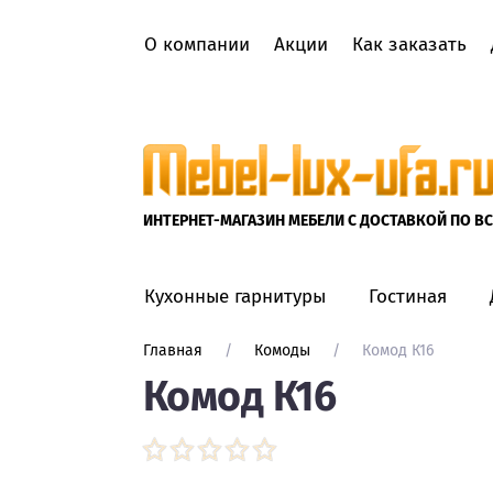
О компании
Акции
Как заказать
Вход в кабинет
Каталог
ИНТЕРНЕТ-МАГАЗИН МЕБЕЛИ С ДОСТАВКОЙ ПО В
КУХОННЫЕ ГАРНИТУРЫ
Кухонные гарнитуры
Гостиная
Кухонные гарнитуры
Главная
     /     
Комоды
     /     
Комод К16
Комод К16
МОДУЛЬНЫЕ КУХОННЫЕ
ГАРНИТУРЫ
ГОТОВЫЕ КУХОННЫЕ