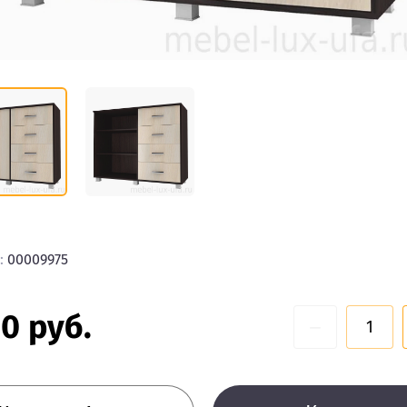
:
00009975
10
руб.
−