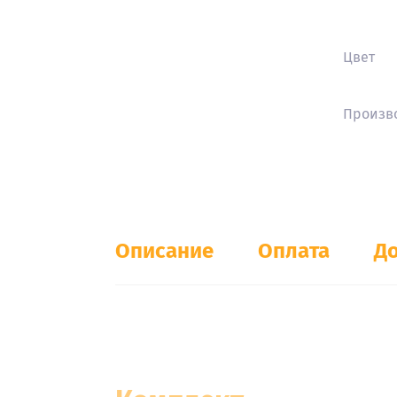
ШКАФЫ СТВОРЧАТЫЕ
Цвет
Шкафы створчатые
Произв
ШКАФЫ 1-СТВОРЧАТЫЕ
ШКАФЫ 2-СТВОРЧАТЫЕ
Описание
Оплата
До
ШКАФЫ 3-СТВОРЧАТЫЕ
ШКАФЫ 4-СТВОРЧАТЫЕ
ШКАФЫ 6-ДВЕРНЫЕ