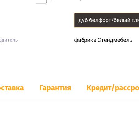
фабрика Стендмебель
одитель
ставка
Гарантия
Кредит/расср