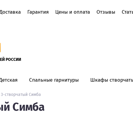
Доставка
Гарантия
Цены и оплата
Отзывы
Стат
Пользователи
СЕЙ РОССИИ
О компании
Акции
Детская
Спальные гарнитуры
Шкафы створчат
Как заказать
3-створчатый Симба
Доставка
ый Симба
Гарантия
Цены и оплата
Отзывы