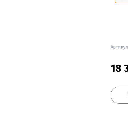
МОДУЛЬНАЯ МЕБЕЛЬ ДЛЯ
ДЕТСКОЙ
КРОВАТЬ-ЧЕРДАК
СПАЛЬНЫЕ ГАРНИТУРЫ
Артикул
Спальные гарнитуры
18 
МОДУЛЬНЫЕ СПАЛЬНЫЕ
ГАРНИТУРЫ
ГОТОВЫЕ СПАЛЬНЫЕ
ГАРНИТУРЫ
КЛАССИЧЕСКИЕ СПАЛЬНИ