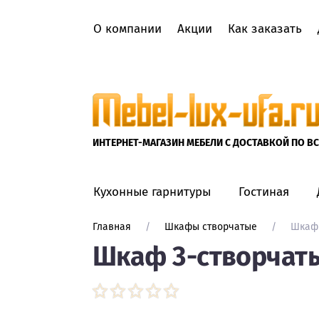
О компании
Акции
Как заказать
Вход в кабинет
Каталог
ИНТЕРНЕТ-МАГАЗИН МЕБЕЛИ С ДОСТАВКОЙ ПО В
КУХОННЫЕ ГАРНИТУРЫ
Кухонные гарнитуры
Гостиная
Кухонные гарнитуры
Главная
     /     
Шкафы створчатые
     /     
Шкаф 
Шкаф 3-створчат
МОДУЛЬНЫЕ КУХОННЫЕ
ГАРНИТУРЫ
ГОТОВЫЕ КУХОННЫЕ