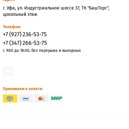
г. Уфа, ул. Индустриальное шоссе 37, ТК "БашТорг",
КЛАССИЧЕСКИЕ
цокольный этаж
СПАЛЬНИ
Телефон:
ШКАФЫ
+7 (927) 236-53-75
СТВОРЧАТЫЕ
+7 (347) 266-53-75
Шкафы
с 9:00 до 18:00, без перерыва и выходных
створчатые
ШКАФЫ
1-
СТВОРЧАТЫЕ
Принимаем к оплате:
ШКАФЫ
2-
СТВОРЧАТЫЕ
ШКАФЫ
3-