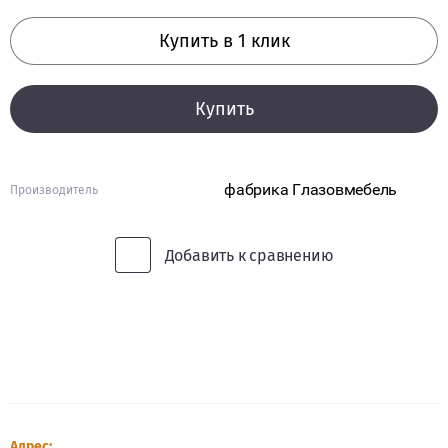
МОДУЛЬНАЯ
МЕБЕЛЬ
Купить в 1 клик
ДЛЯ
ДЕТСКОЙ
КРОВАТЬ-
Купить
ЧЕРДАК
СПАЛЬНЫЕ
ГАРНИТУРЫ
фабрика Глазовмебель
Производитель
Спальные
Добавить к сравнению
гарнитуры
МОДУЛЬНЫЕ
СПАЛЬНЫЕ
ГАРНИТУРЫ
ГОТОВЫЕ
СПАЛЬНЫЕ
ГАРНИТУРЫ
Адрес: