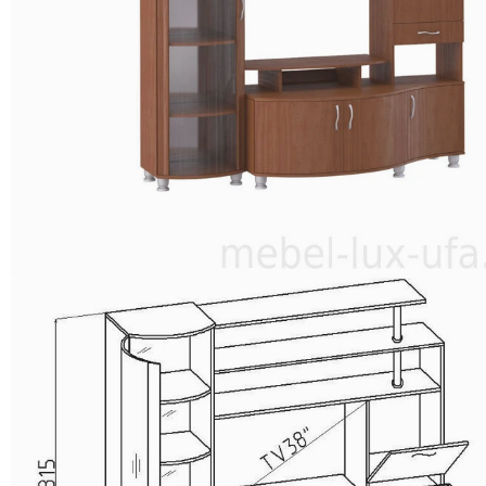
ГАРНИТУРЫ
КУХНИ
ЛДСП
КУХНИ
МДФ
КУХНИ
С
ФОТОПЕЧАТЬЮ
БУФЕТЫ
МОЙКИ
ГОСТИНАЯ
Гостиная