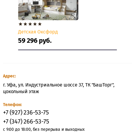
КЛАССИЧЕСКИЕ
СПАЛЬНИ
ШКАФЫ
Детская Оксфорд
СТВОРЧАТЫЕ
59 296
руб.
Шкафы
створчатые
Адрес:
ШКАФЫ
1-
г. Уфа, ул. Индустриальное шоссе 37, ТК "БашТорг",
СТВОРЧАТЫЕ
цокольный этаж
ШКАФЫ
Телефон:
2-
+7 (927) 236-53-75
СТВОРЧАТЫЕ
+7 (347) 266-53-75
ШКАФЫ
с 9:00 до 18:00, без перерыва и выходных
3-