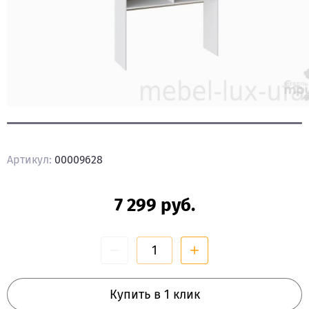
СТЕНКИ,
ГОРКИ
МОДУЛЬНАЯ
МЕБЕЛЬ
ДЛЯ
ГОСТИНОЙ
КЛАССИЧЕСКИЕ
ГОСТИНЫЕ
Артикул:
00009628
ДЕТСКАЯ
Детская
7 299
руб.
ГОТОВЫЕ
−
+
РЕШЕНИЯ
ДЛЯ
ДЕТСКОЙ
Купить в 1 клик