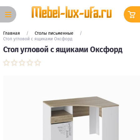
Вход в
Корзина
кабинет
Главная
     /     
Столы письменные
     /     
Каталог
Стол угловой с ящиками Оксфорд
Стол угловой с ящиками Оксфорд
КУХОННЫЕ
ГАРНИТУРЫ
Кухонные
гарнитуры
МОДУЛЬНЫЕ
КУХОННЫЕ
ГАРНИТУРЫ
ГОТОВЫЕ
КУХОННЫЕ