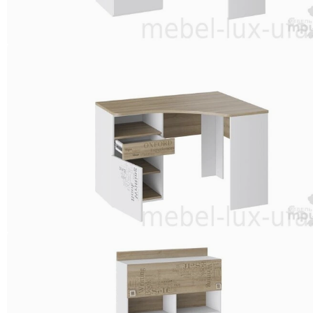
ГАРНИТУРЫ
КУХНИ
ЛДСП
КУХНИ
МДФ
КУХНИ
С
ФОТОПЕЧАТЬЮ
БУФЕТЫ
МОЙКИ
ГОСТИНАЯ
Гостиная